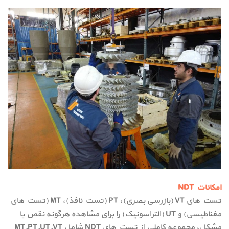
امکانات NDT
تست های VT (بازرسی بصری)، PT (تست نافذ)، MT (تست های
مغناطیسی) و UT (التراسونیک) را برای مشاهده هرگونه نقص یا
مشکل، مجموعه کاملی از تست های NDT شامل MT,PT,UT,VT